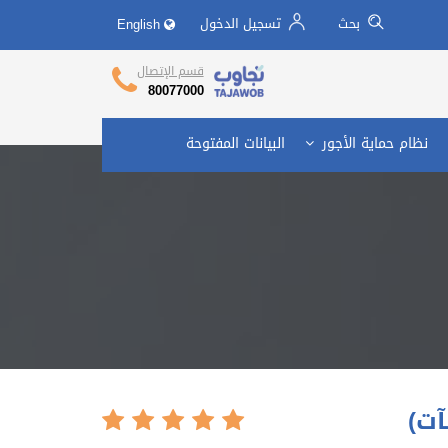
بحث
تسجيل الدخول
English
تجاوب وزارة العمل
Call Center
قسم الإتصال
80077000
نظام حماية الأجور
البيانات المفتوحة
آت)